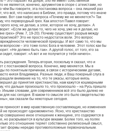
о – это паразит на добре, зло не имеет собственной
то не является, конечно, аргументом в споре с атеистами, но
 о чём Вы говорите, эта постановка вопроса – она лишний раз
, что всё, что написано в Библии, это правда, потому что иначе
имо. Вот сам пафос вопроса «Почему же не меняется?» Так
у, что первородный грех. Как апостол Павел говорит:
орого хочу, не делаю, а злое, которое не хочу, делаю». А
ворит: «Если же делаю то, чего не хочу, уже не я делаю, но
не грех» (Рим. 7, 19-20). Почему существует разрыв между
практикой? Это не просто недостаток воли. Это вопрос
вреждённости человеческой природы. И вот само то, что мы
м вопросом – это тоже голос Бога в человеке. Этот голос как бы
орит: «Не должно быть так». А другой голос, от того, кто за
 сидит, говорит: «А вот и не получится у тебя ничего».
ть рассуждения. Теперь вторая, поскольку я сказал, что и
нет с постановкой вопроса. Конечно, мир меняется. Мы в
ды по понятным причинам, в связи с историческими датами,
асто князя Владимира. Разные люди, и Ваш покорный слуга в
бращали внимание на то, что те ужасы, которые князь
вершил до принятия христианства, нам кажутся кошмарными
у, что дальше произошло то, что произошло – на Русь пришло
. Иными словами, для современников всё это было далеко не
как для нас сегодня. В каком-то смысле это было свидетельство
зны», как сказали бы некоторые сегодня.
гии приносят в мир нравственную составляющую, но изменения
й не происходят одномоментно. Ясно, что христианство
ир совершенно иное отношение к женщине, это содержится в
е, но раскрывается в культуре веками. Более того, на полях
только это отношение теряет собственно религиозный смысл,
тает формы нередко противоположные первоначальным.