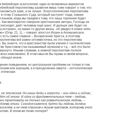
 библейскую эсхатологию: один из возможных вариантов
блейской перспективы развития мира тоже говорит о том, что
тановиться хуже, а не лучше. Эсхатологическая перспектива
 в точку Страшного Суда, который наступит тогда, говоря
 языком, когда мы придём к тому, что чаша терпения будет
 Как многократно говорили христианские авторы, Господь не
снисходит, даёт человеку ещё шанс. И дальше уже будет не
ц истории», но какая-то другая жизнь. «И увидел я новое небо
ю» (Откр. 21, 1), – говорит апостол Иоанн в Апокалипсисе.
ас есть самое главное – Воскресение Христа, и поэтому
рспектива всё равно оптимистична, но это перспектива
. Вы знаете, что в христианстве были учения о тысячелетнем
ве Христовом (так называемый хилиазм) и т.д. – всё это было
ергнуто. Иными словами, в земной перспективе полное
всех невозможно. В этом смысле Вы правы в своём вопросе,
е обещал иначе.
ение поведением, но центральная проблема не только в том,
лохим или хорошим, а в преодолении смерти – онтологическая
 этическая.
.
 не этическая. Но наши беды и горести – они здесь и сейчас,
идёт об этике. И одна из фундаментальных тем – любовь,
но трактовать не только как романтическую любовь, –
блема этики. Сегодня кажется, будто бы любовь должна
киселём, а не тем строгим и ясным чувством, которому учит
нство. В этом же тоже потеря?