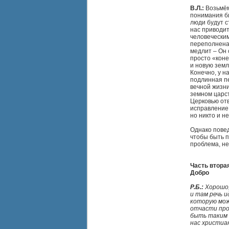
В.Л.:
Возьмём
понимания би
люди будут с
нас приводит
человеческим
переполнена.
медлит – Он 
просто «коне
и новую земл
Конечно, у н
подлинная пе
вечной жизни
земном царст
Церковью отв
исправление 
но никто и н
Однако повед
чтобы быть п
проблема, не
Часть вторая
Добро
Р.Б.:
Хорошо,
и там речь 
которую мож
отчасти про
быть таким 
нас христиа