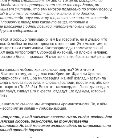
том у тебя спрашивает: «А где?» Такая же история и со
 Когда человек претерпевает какие-то страдания, он
ачинает считать, что ему многое позволено по этому поводу,
бы? Если ты пострадал – это печально, это должно,
калить тебя, научить чему-то, но это не значит, что тебе
Я подвожу к тому, что какие-то вещи, которые в
е изложены с одной логикой, наполнены очень часто
другим содержанием.
тся, я хорошо понимаю, о чём Вы говорите, но я думаю, что
анской любви не имеет прямого отношения. Это может иметь
 конкретным христианам. Как говорил один замечательный
XX века митрополит Сурожский Антоний, «я плохой человек,
 говорю о Боге, – правда». Я считаю, он это безо всякой рисовки
истианская любовь, христианская жертва? Это что-то
близкое к тому, что сделал сам Христос. Ждал ли Христос
годарности? Нет. Эра милосердия, на мой взгляд, наступила
когда с креста прозвучали слова: «Господи, прости им, ибо они
о творят» (Лк. 23, 34). Вот это – милосердие. Господь не ждал,
заплачут, снимут Его с креста, отдадут Его одежды, которые
лить.
 в каком-то смысле мы испорчены «романтизмом». То, о чём
– восприятие любви – любовь-эмоция.
-страсть, в ней элемент эгоизма очень силён, любовь для
ианская любовь, безусловно, не тождественна
ьности. Но всё же самое главное здесь не строгость, но
альной просьбе другого