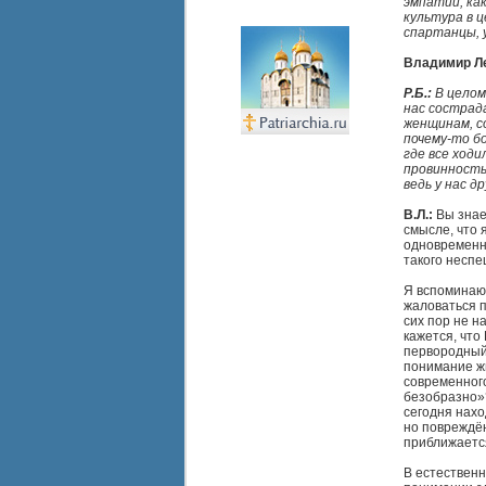
эмпатии, как
культура в ц
спартанцы, 
Владимир Л
Р.Б.:
В целом
нас сострад
женщинам, с
почему-то б
где все ходи
провинность.
ведь у нас д
В.Л.:
Вы знает
смысле, что 
одновременн
такого неспе
Я вспоминаю 
жаловаться п
сих пор не н
кажется, что
первородный
понимание жи
современного
безобразно»?
сегодня нахо
но повреждён
приближается
В естественн