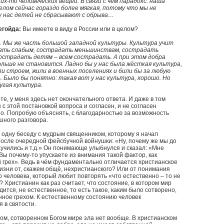
их-то человеческих вещей. В связи с чем парадокс: наша
елом сейчас гораздо более мягкая, потому что мы не
у нас детей не сбрасывают с обрыва…
егойда:
Вы имеете в виду в России или в целом?
. Мы же часть большой западной культуры. Культура учит
ать слабым, сострадать меньшинствам, сострадать
острадать детям – всем сострадать. А при этом добра
ольше не становится. Ладно бы у нас была жёсткая культура,
ли строем, жили в военных поселениях и били бы за любую
 Было бы понятно: такая вот у нас культура, хорошо. Но
ругая культура.
е, у меня здесь нет окончательного ответа. И даже в том
я с этой постановкой вопроса и согласен, и не согласен
о. Попробую объяснять, с благодарностью за возможность
шного разговора.
одну беседу с мудрым священником, которому я начал
осле очередной фейсбучной войнушки: «Ну, почему же мы до
аучились и т.д.» Он понимающе улыбнулся и сказал: «Мне
 Вы почему-то упускаете из внимания такой фактор, как
 грех». Ведь в чём фундаментально отличается христианское
зни от, скажем общё, нехристианского? Или от понимания
 человека, который любит повторять «что естественно – то не
 Христианин как раз считает, что состояние, в котором мир
дится, не естественное, то есть такое, каким было сотворено,
ное грехом. К естественному состоянию человек
 в святости.
ом, сотворенном Богом мире зла нет вообще. В христианском