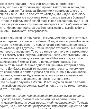
сё в себя вбирает. В чём уникальность христианского
том, что оно и исторично, прозвучало в истории, и верно для
 надысторично. Ты читаешь Евангелие и понимаешь, что это –
нная к тебе. Это не про что-то «тогда», это «здесь и сейчас».
эпоху евангельское послание может раскрываться в большей
степени той или иной своей гранью при сохранении сути. «Бог
: не так уж важно – строгая или не строгая. Хотя об этом можно
рить. Но принципиальная особенность евангельской любви в
 любовь – готовность пожертвовать.
языке есть, если не ошибаюсь, как минимум пять слов, которые
ожно перевести словом «любовь». И когда мы говорим «Бог есть
это же не любовь-эрос, не «эрос» стоит в оригинале греческом,
это «любовь для другого». Это не вопрос строгости, а в большей
ос твоего отношения. То есть в конечном итоге она измеряется
г ты к своему ближнему или «киселен» (если использовать Вашу
в том, что ты готов для него сделать! Мне кажется, в этом –
христианской любви. Просто приведу Вам пример. Без
го бы то ни было. Я знаю одного священника, который в силу
о на Донбассе в какой-то момент решил уехать, потому что
то сложности, а прямая угроза для жизни. Мы с ним общались.
воления, имени не буду называть, хотя он не скрывал всей
. Мы ему помогали решить вопрос с тем, как и куда
 где он будет служить в России. И вот, когда он вышел в храме
паствой, он посмотрел на людей и понял, что не может уехать.
от это – любовь.
су о жертве. Очень часто люди сегодня жертвуют, но цена,
 просят за это, бывает несоизмерима жертве. И ты
А я, может быть, не очень просил тебя жертвовать?» То есть
твует, но он всегда подразумевает, что ему прибудет за это