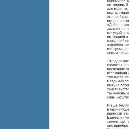
понимании зл
онтологии. Э
для меня то,
подтверждает
это необъясн
именно потом
«Доброго, кот
дальше он го
живущий во м
интенцией и 
серьёзной по
задаёмся эти
всё время гов
левым плечом
Это одна час
согласен, и 
последние го
вспоминали ч
том числе, о
Владимир со
именно потом
христианство
так ужасно, 
силы, «крути
И ещё. Рели
в жизни люде
приносит в м
Евангелии уж
замечу: как 
оно приобре