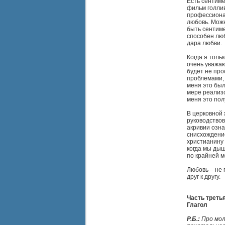
Есть сентиме
фильм голлив
профессионал
любовь. Можн
быть сентим
способен лю
дара любви.
Когда я толь
очень уважаю
будет не про
проблемами, 
меня это был
мере реализо
меня это пол
В церковной
руководствов
акривии озна
снисхождение
христианину 
когда мы дыш
по крайней м
Любовь – не 
друг к другу.
Часть третья
Глагол
Р.Б.:
Про мол