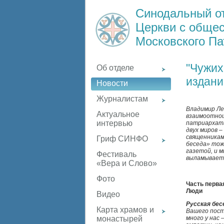
Синодальный о
Церкви с обще
Московского Па
"Чужих
Об отделе
издани
Новости
Журналистам
Владимир Ле
Актуальное
взаимоотнош
интервью
патриархата
двух миров –
священниками
Гриф СИНФО
беседа» тож
газетой, и 
Фестиваль
выламываетс
«Вера и Слово»
Фото
Часть перва
Люди
Видео
Русская бес
Карта храмов и
Вашего поста
много у нас 
монастырей