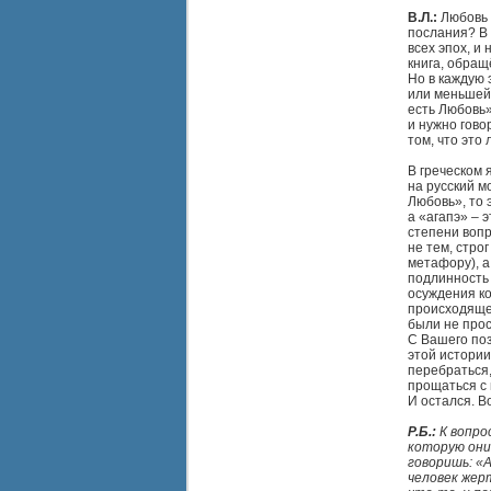
В.Л.:
Любовь в
послания? В 
всех эпох, и
книга, обращё
Но в каждую 
или меньшей 
есть Любовь»
и нужно гово
том, что это
В греческом 
на русский м
Любовь», то 
а «агапэ» – 
степени вопр
не тем, стро
метафору), а 
подлинность 
осуждения ко
происходящег
были не прос
С Вашего поз
этой истории
перебраться,
прощаться с 
И остался. В
Р.Б.:
К вопро
которую они
говоришь: «
человек жер