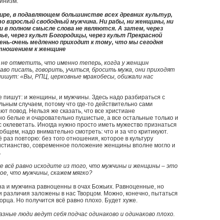
инизм.
ире, в подавляющем большинстве всех древних культур,
то взрослый свободный мужчина. Ни рабы, ни женщины, ни
 в полном смысле слова не являются. А затем, через
ье, через культ Богородицы, через культ Прекрасной
ень-очень медленно приходит к тому, что мы сегодня
тношением к женщине
 не отметить, что именно теперь, когда у женщин
аво писать, говорить, учиться, бросить мужа, они приходят
 пишут: «Вы, РПЦ, церковные мракобесы, обижали нас
е пишут: и женщины, и мужчины. Здесь надо разбираться с
ьным случаем, потому что где-то действительно сами
ют повод. Нельзя же сказать, что все христиане
о белые и очаровательно пушистые, а все остальные только и
ас оклеветать. Иногда нужно просто иметь мужество признаться
 общем, надо внимательно смотреть: что и за что критикуют.
 раз повторю: без того отношения, которое в культуру
истианство, современное положение женщины вполне могло и
.
е всё равно исходите из того, что мужчины и женщины – это
ое, что мужчины, скажем мягко?
 и мужчина равноценны в очах Божьих. Равноценные, но
и различия заложены в нас Творцом. Можно, конечно, пытаться
орца. Но получится всё равно плохо. Будет хуже.
азные люди ведут себя подчас одинаково и одинаково плохо.