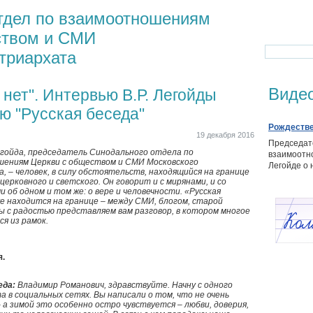
тдел по взаимоотношениям
ством и СМИ
триархата
Виде
 нет". Интервью В.Р. Легойды
ю "Русская беседа"
Рождестве
19 декабря 2016
Председат
гойда, председатель Синодального отдела по
взаимоотн
ениям Церкви с обществом и СМИ Московского
Легойде о 
, – человек, в силу обстоятельств, находящийся на границе
 церковного и светского. Он говорит и с мирянами, и со
 об одном и том же: о вере и человечности. «Русская
е находится на границе – между СМИ, блогом, старой
мы с радостью представляем вам разговор, в котором многое
я из рамок.
я.
еда:
Владимир Романович, здравствуйте. Начну с одного
 в социальных сетях. Вы написали о том, что не очень
– а зимой это особенно остро чувствуется – любви, доверия,