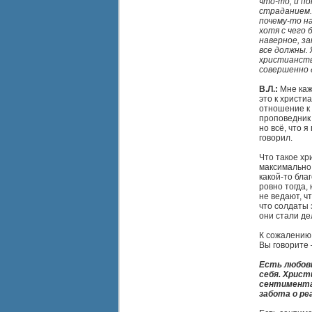
что-то, и по
страданием.
почему-то н
хотя с чего 
наверное, за
все должны. 
христианств
совершенно 
В.Л.:
Мне каже
это к христи
отношение к
проповедник 
но всё, что я
говорил.
Что такое хр
максимально 
какой-то бла
ровно тогда, 
не ведают, чт
что солдаты 
они стали де
К сожалению,
Вы говорите 
Есть любовь
себя. Христ
сентиментал
забота о ре