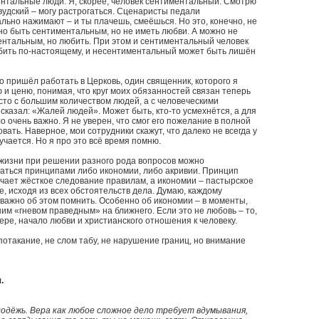
нтальные люди. Я, скорее, человек сентиментальный. Смотрю
удский – могу растрогаться. Сценаристы педали
ьно нажимают – и ты плачешь, смеёшься. Но это, конечно, не
о быть сентиментальным, но не иметь любви. А можно не
ентальным, но любить. При этом и сентиментальный человек
бить по-настоящему, и несентиментальный может быть лишён
ко пришёл работать в Церковь, один священник, которого я
 и ценю, понимая, что круг моих обязанностей связан теперь
сто с большим количеством людей, а с человеческими
сказал: «Жалей людей». Может быть, кто-то усмехнётся, а для
о очень важно. Я не уверен, что смог его пожелание в полной
вать. Наверное, мои сотрудники скажут, что далеко не всегда у
учается. Но я про это всё время помню.
 жизни при решении разного рода вопросов можно
аться принципами либо икономии, либо акривии. Принцип
чает жёсткое следование правилам, а икономии – пастырское
, исходя из всех обстоятельств дела. Думаю, каждому
важно об этом помнить. Особенно об икономии – в моменты,
им «гневом праведным» на ближнего. Если это не любовь – то,
ере, начало любви и христианского отношения к человеку.
потакание, не слом табу, не нарушение границ, но внимание
.
одёжь. Вера как любое сложное дело требует вдумывания,