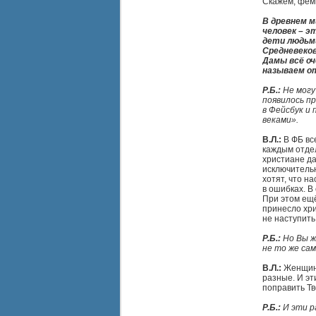
Скажем, фем
В древнем м
человек – э
дети людьми
Средневеков
Дамы всё оч
называем о
Р.Б.:
Не могу
появилось пр
в Фейсбук и
веками».
В.Л.:
В ФБ вс
каждым отдел
христиане да
исключительн
хотят, что н
в ошибках. В
При этом ещё
принесло хр
не наступить
Р.Б.:
Но Вы ж
не то же сам
В.Л.:
Женщина
разные. И эт
поправить Тв
Р.Б.:
И эти р