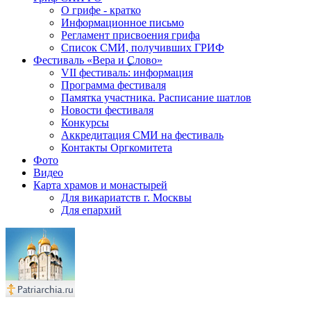
О грифе - кратко
Информационное письмо
Регламент присвоения грифа
Список СМИ, получивших ГРИФ
Фестиваль «Вера и Слово»
VII фестиваль: информация
Программа фестиваля
Памятка участника. Расписание шатлов
Новости фестиваля
Конкурсы
Аккредитация СМИ на фестиваль
Контакты Оргкомитета
Фото
Видео
Карта храмов и монастырей
Для викариатств г. Москвы
Для епархий