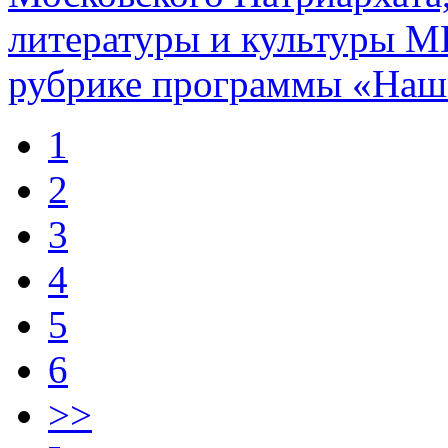
литературы и культуры 
рубрике программы «Наша
1
2
3
4
5
6
>>